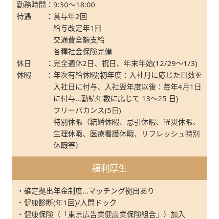
勤務時間
：
9:30～18:00
待遇
：
賞与年2回
給与改定年1回
交通費全額支給
各種社会保険完備
休日
：
完全週休2日、祝日、年末年始(12/29～1/3)
休暇
：
年次有給休暇(初年度：入社月に応じた日数を
入社日に付与、入社翌年度以後：毎年4月1日
に付与…勤続年数に応じて 13～25 日)
フリーバカンス(5日)
特別休暇（結婚休暇、忌引休暇、罹災休暇、
生理休暇、医療看護休暇、リフレッシュ特別
休暇等）
福利厚生
・確定拠出年金制度…マッチング拠出あり
・健康診断(年1回)/人間ドック
・健康保険（「東京広告業健康業保険組合」）加入