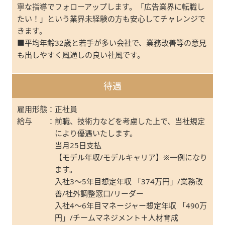
寧な指導でフォローアップします。「広告業界に転職し
たい！」という業界未経験の方も安心してチャレンジで
きます。
■平均年齢32歳と若手が多い会社で、業務改善等の意見
も出しやすく風通しの良い社風です。
待遇
雇用形態
：
正社員
給与
：
前職、技術力などを考慮した上で、当社規定
により優遇いたします。
当月25日支払
【モデル年収/モデルキャリア】※一例になり
ます。
入社3～5年目想定年収 「374万円」/業務改
善/社外調整窓口/リーダー
入社4～6年目マネージャー想定年収 「490万
円」/チームマネジメント＋人材育成